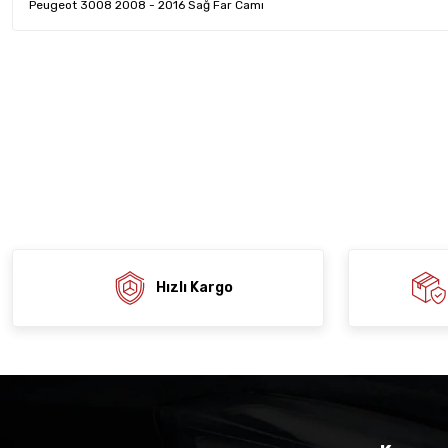
Peugeot 3008 2008 - 2016 Sağ Far Camı
Bu ürünün fiyat bilgisi, resim, ürün açıklamalarında ve diğer konula
tarafımıza iletebilirsiniz.
Ürün hakkında henü
Sitemize ilk yo
Görüş ve önerileriniz için teşekkür ederiz.
Ürün resmi kalitesiz, bozuk veya görüntülenemiyor.
Deneyimi
Soru
Ürün açıklamasında eksik bilgiler bulunuyor.
Ürün bilgilerinde hatalar bulunuyor.
Ürün fiyatı diğer sitelerden daha pahalı.
Bu ürüne benzer farklı alternatifler olmalı.
Hızlı Kargo
Gön