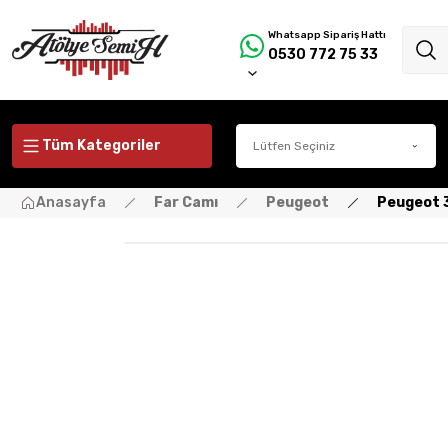
Whatsapp Sipariş Hattı
0530 772 75 33
Tüm Kategoriler
Anasayfa
Far Camı
Peugeot
Peugeot 