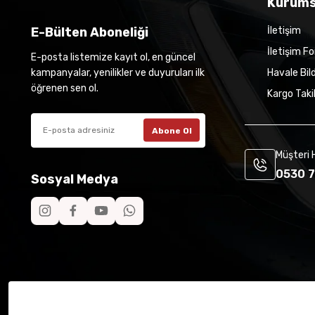
Kurums
E-Bülten Aboneliği
İletişim
İletişim F
E-posta listemize kayıt ol, en güncel
kampanyalar, yenilikler ve duyuruları ilk
Havale Bil
öğrenen sen ol.
Kargo Taki
Abone Ol
Müşteri 
0530 7
Sosyal Medya