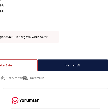
9R
9R
şler Aynı Gün Kargoya Verilecektir
te Ekle
Hemen Al
aş
Yorum Yaz
Tavsiye Et
Yorumlar