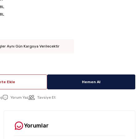
8L
8L
şler Aynı Gün Kargoya Verilecektir
te Ekle
Hemen Al
aş
Yorum Yaz
Tavsiye Et
Yorumlar