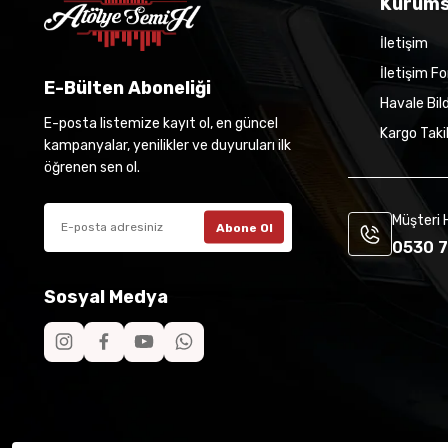
Kurums
İletişim
İletişim F
E-Bülten Aboneliği
Havale Bil
E-posta listemize kayıt ol, en güncel
Kargo Taki
kampanyalar, yenilikler ve duyuruları ilk
öğrenen sen ol.
Müşteri 
Abone Ol
0530 7
Sosyal Medya