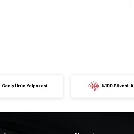
rda yetersiz gördüğünüz noktaları öneri formunu kullanarak
z soru sorulmamış.
rumu siz yapın!
ni Paylaş
 Sor
Geniş Ürün Yelpazesi
%100 Güvenli Al
der