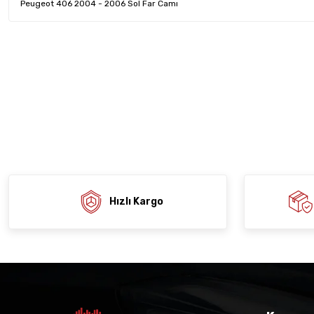
Peugeot 406 2004 - 2006 Sol Far Camı
Bu ürünün fiyat bilgisi, resim, ürün açıklamalarında ve diğer konula
tarafımıza iletebilirsiniz.
Ürün hakkında henü
Sitemize ilk yo
Görüş ve önerileriniz için teşekkür ederiz.
Ürün resmi kalitesiz, bozuk veya görüntülenemiyor.
Deneyimi
Soru
Ürün açıklamasında eksik bilgiler bulunuyor.
Ürün bilgilerinde hatalar bulunuyor.
Ürün fiyatı diğer sitelerden daha pahalı.
Bu ürüne benzer farklı alternatifler olmalı.
Hızlı Kargo
Gön