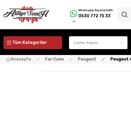
Whatsapp Sipariş Hattı
0530 772 75 33
Tüm Kategoriler
Anasayfa
Far Camı
Peugeot
Peugeot 