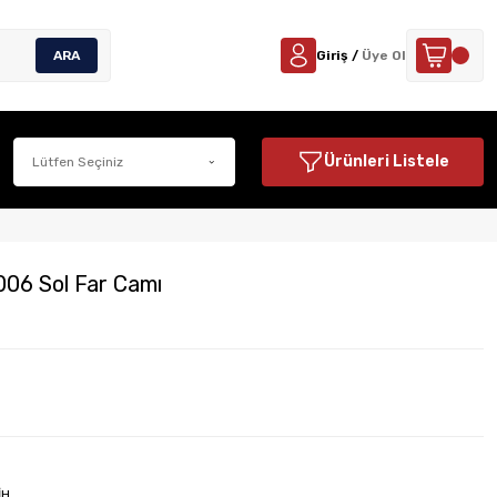
ARA
Giriş /
Üye Ol
Ürünleri Listele
06 Sol Far Camı
İH