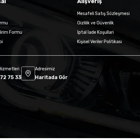
al
Alışveriş
Mesafeli Satış Sözleşmesi
ormu
Gizlilik ve Güvenlik
dirim Formu
İptal İade Koşullari
bi
Kişisel Veriler Politikası
Hizmetleri
Adresimiz
72 75 33
Haritada Gör