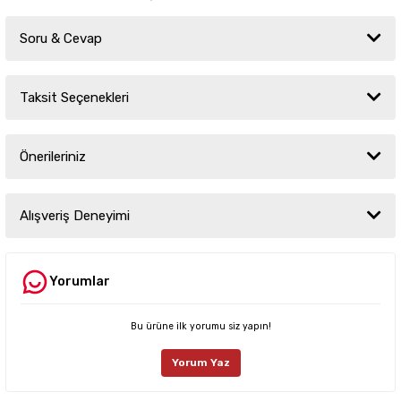
Soru & Cevap
Taksit Seçenekleri
Ürün hakkında henüz soru sorulmamış.
Önerileriniz
Soru Sor
Bu ürünün fiyat bilgisi, resim, ürün açıklamalarında ve diğer konularda
yetersiz gördüğünüz noktaları öneri formunu kullanarak tarafımıza
Alışveriş Deneyimi
iletebilirsiniz.
Görüş ve önerileriniz için teşekkür ederiz.
Yorumlar
Sitemize ilk yorumu siz yapın!
Ürün resmi kalitesiz, bozuk veya görüntülenemiyor.
Ürün açıklamasında eksik bilgiler bulunuyor.
Bu ürüne ilk yorumu siz yapın!
Deneyimini Paylaş
Ürün bilgilerinde hatalar bulunuyor.
Yorum Yaz
Ürün fiyatı diğer sitelerden daha pahalı.
Bu ürüne benzer farklı alternatifler olmalı.