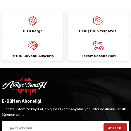
Hızlı Kargo
Geniş Ürün Yelpazesi
Gönder
%100 Güvenli Alışveriş
Taksit Seçenekleri
E-Bülten Aboneliği
E-posta listemize kayıt ol, en güncel kampanyalar, yenilikler ve duyuruları ilk
öğrenen sen ol.
Abone Ol