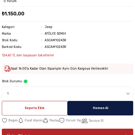
0 Yorum
₺1.150,00
Kategori
Jeep
Marka
ATÖLYE SEMİH
Stok Kodu
ASCAM10243R
Barkod Kodu
ASCAM10243R
124,60 TL den başlayan taksitlerle!
Saat 16:00'a Kadar Olan Siparişler Aynı Gün Kargoya Verilecektir
Stok Durumu :
Sepete Ekle
Hemen Al
Fiyat Alarmı
Paylaş
Yorum Yaz
Tavsiye Et