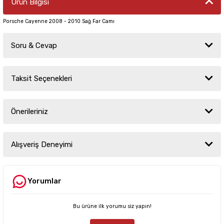
Ürün Bilgisi
Porsche Cayenne 2008 - 2010 Sağ Far Camı
Soru & Cevap
Taksit Seçenekleri
Ürün hakkında henüz soru sorulmamış.
Önerileriniz
Soru Sor
Bu ürünün fiyat bilgisi, resim, ürün açıklamalarında ve diğer konularda
yetersiz gördüğünüz noktaları öneri formunu kullanarak tarafımıza
Alışveriş Deneyimi
iletebilirsiniz.
Görüş ve önerileriniz için teşekkür ederiz.
Yorumlar
Sitemize ilk yorumu siz yapın!
Ürün resmi kalitesiz, bozuk veya görüntülenemiyor.
Ürün açıklamasında eksik bilgiler bulunuyor.
Bu ürüne ilk yorumu siz yapın!
Deneyimini Paylaş
Ürün bilgilerinde hatalar bulunuyor.