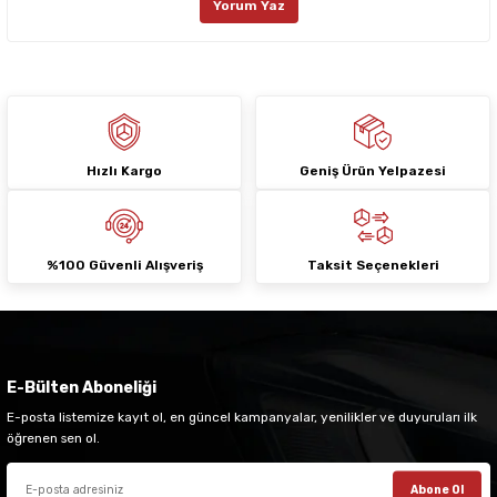
Yorum Yaz
Ürün fiyatı diğer sitelerden daha pahalı.
Bu ürüne benzer farklı alternatifler olmalı.
Hızlı Kargo
Geniş Ürün Yelpazesi
Gönder
%100 Güvenli Alışveriş
Taksit Seçenekleri
E-Bülten Aboneliği
E-posta listemize kayıt ol, en güncel kampanyalar, yenilikler ve duyuruları ilk
öğrenen sen ol.
Abone Ol