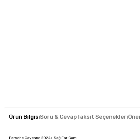
Ürün Bilgisi
Soru & Cevap
Taksit Seçenekleri
Öner
Porsche Cayenne 2024+ Sağ Far Camı