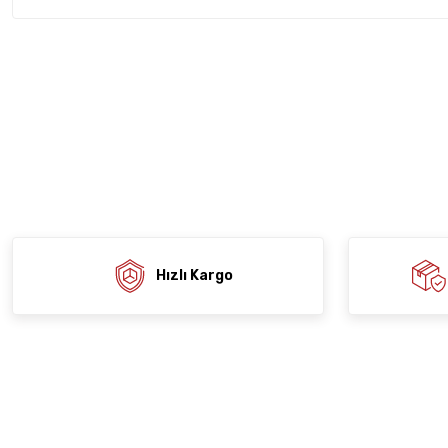
Bu ürünün fiyat bilgisi, resim, ürün açıklamalarında ve diğer konula
tarafımıza iletebilirsiniz.
Ürün hakkında henü
Sitemize ilk yo
Görüş ve önerileriniz için teşekkür ederiz.
Ürün resmi kalitesiz, bozuk veya görüntülenemiyor.
Deneyimi
Soru
Ürün açıklamasında eksik bilgiler bulunuyor.
Ürün bilgilerinde hatalar bulunuyor.
Ürün fiyatı diğer sitelerden daha pahalı.
Bu ürüne benzer farklı alternatifler olmalı.
Hızlı Kargo
Gön
Kurums