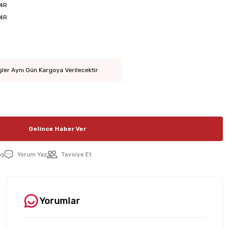
4R
4R
şler Aynı Gün Kargoya Verilecektir
Gelince Haber Ver
aş
Yorum Yaz
Tavsiye Et
Yorumlar