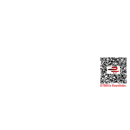
Yeni Üyelik
Üye Girişi
Şifremi Unuttum