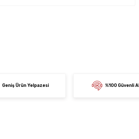
rda yetersiz gördüğünüz noktaları öneri formunu kullanarak
z soru sorulmamış.
rumu siz yapın!
ni Paylaş
 Sor
Geniş Ürün Yelpazesi
%100 Güvenli Al
der
al
Alışveriş