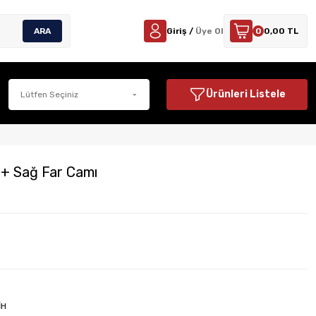
ARA
Giriş /
Üye Ol
0
0,00 TL
Ürünleri Listele
+ Sağ Far Camı
İH