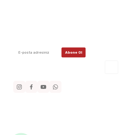
E-Bülten Aboneliği
İletişim
İletişim F
E-posta listemize kayıt ol, en güncel
kampanyalar, yenilikler ve duyuruları ilk
Havale Bil
öğrenen sen ol.
Kargo Taki
Abone Ol
Müşteri 
0530 7
Sosyal Medya