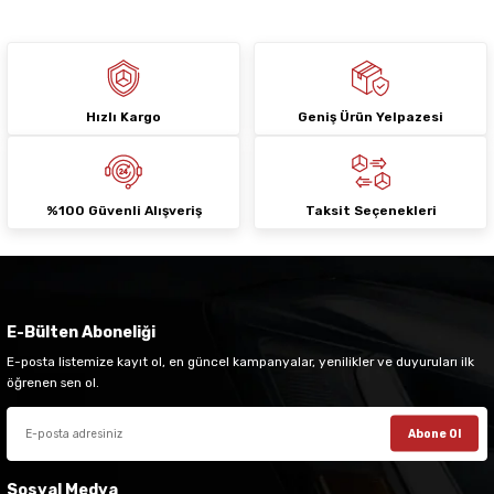
Hızlı Kargo
Geniş Ürün Yelpazesi
Gönder
%100 Güvenli Alışveriş
Taksit Seçenekleri
E-Bülten Aboneliği
E-posta listemize kayıt ol, en güncel kampanyalar, yenilikler ve duyuruları ilk
öğrenen sen ol.
Abone Ol
Sosyal Medya