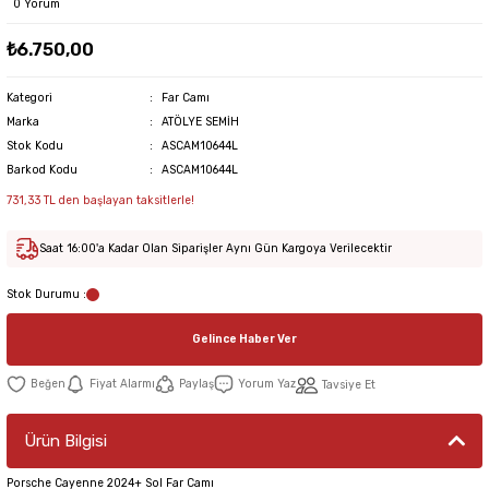
0 Yorum
₺6.750,00
Kategori
Far Camı
Marka
ATÖLYE SEMİH
Stok Kodu
ASCAM10644L
Barkod Kodu
ASCAM10644L
731,33 TL den başlayan taksitlerle!
Saat 16:00'a Kadar Olan Siparişler Aynı Gün Kargoya Verilecektir
Stok Durumu :
Gelince Haber Ver
Fiyat Alarmı
Paylaş
Yorum Yaz
Tavsiye Et
Ürün Bilgisi
Porsche Cayenne 2024+ Sol Far Camı