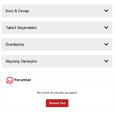
Soru & Cevap
Taksit Seçenekleri
Ürün hakkında henüz soru sorulmamış.
Önerileriniz
Soru Sor
Bu ürünün fiyat bilgisi, resim, ürün açıklamalarında ve diğer konularda
yetersiz gördüğünüz noktaları öneri formunu kullanarak tarafımıza
Alışveriş Deneyimi
iletebilirsiniz.
Görüş ve önerileriniz için teşekkür ederiz.
Yorumlar
Sitemize ilk yorumu siz yapın!
Ürün resmi kalitesiz, bozuk veya görüntülenemiyor.
Ürün açıklamasında eksik bilgiler bulunuyor.
Bu ürüne ilk yorumu siz yapın!
Deneyimini Paylaş
Ürün bilgilerinde hatalar bulunuyor.
Yorum Yaz
Ürün fiyatı diğer sitelerden daha pahalı.
Bu ürüne benzer farklı alternatifler olmalı.