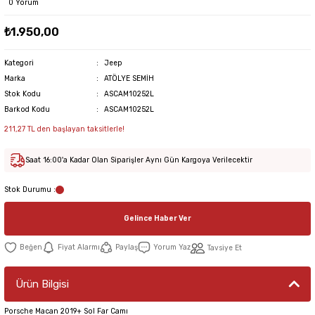
0 Yorum
₺1.950,00
Kategori
Jeep
Marka
ATÖLYE SEMİH
Stok Kodu
ASCAM10252L
Barkod Kodu
ASCAM10252L
211,27 TL den başlayan taksitlerle!
Saat 16:00'a Kadar Olan Siparişler Aynı Gün Kargoya Verilecektir
Stok Durumu :
Gelince Haber Ver
Fiyat Alarmı
Paylaş
Yorum Yaz
Tavsiye Et
Ürün Bilgisi
Porsche Macan 2019+ Sol Far Camı