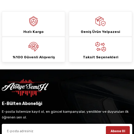
Hızlı Kargo
Geniş Ürün Yelpazesi
Gönder
%100 Güvenli Alışveriş
Taksit Seçenekleri
E-Bülten Aboneliği
E-posta listemize kayıt ol, en güncel kampanyalar, yenilikler ve duyuruları ilk
öğrenen sen ol.
Abone Ol