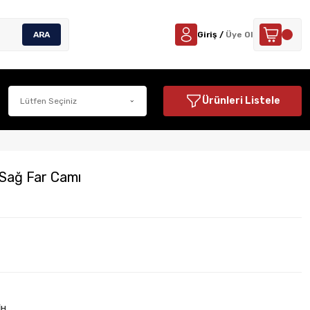
ARA
Giriş /
Üye Ol
Ürünleri Listele
 Sağ Far Camı
İH