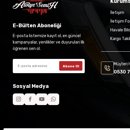
Kurums
İletişim
İletişim F
E-Bülten Aboneliği
Havale Bil
E-posta listemize kayıt ol, en güncel
Kargo Taki
kampanyalar, yenilikler ve duyuruları ilk
öğrenen sen ol.
Müşteri 
Abone Ol
0530 7
Sosyal Medya