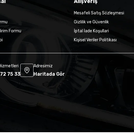
al
Alışveriş
Mesafeli Satış Sözleşmesi
ormu
Gizlilik ve Güvenlik
dirim Formu
İptal İade Koşullari
bi
Kişisel Veriler Politikası
Hizmetleri
Adresimiz
72 75 33
Haritada Gör