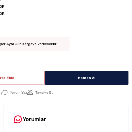
0R
0R
şler Aynı Gün Kargoya Verilecektir
te Ekle
Hemen Al
aş
Yorum Yaz
Tavsiye Et
Yorumlar