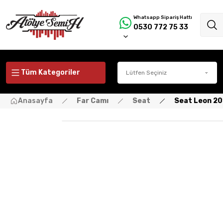
Whatsapp Sipariş Hattı
0530 772 75 33
Tüm Kategoriler
Anasayfa
Far Camı
Seat
Seat Leon 20