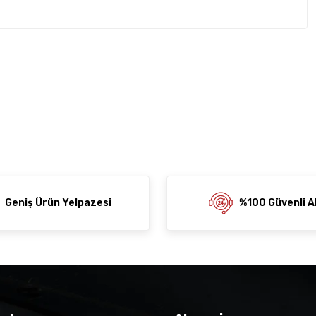
rda yetersiz gördüğünüz noktaları öneri formunu kullanarak
z soru sorulmamış.
rumu siz yapın!
ni Paylaş
 Sor
Geniş Ürün Yelpazesi
%100 Güvenli Al
der