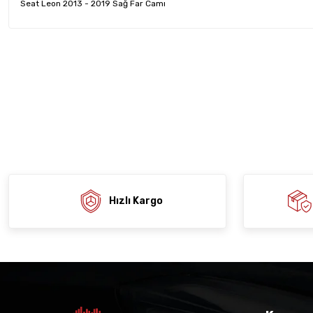
Seat Leon 2013 - 2019 Sağ Far Camı
Bu ürünün fiyat bilgisi, resim, ürün açıklamalarında ve diğer konula
tarafımıza iletebilirsiniz.
Ürün hakkında henü
Sitemize ilk yo
Görüş ve önerileriniz için teşekkür ederiz.
Ürün resmi kalitesiz, bozuk veya görüntülenemiyor.
Deneyimi
Soru
Ürün açıklamasında eksik bilgiler bulunuyor.
Ürün bilgilerinde hatalar bulunuyor.
Ürün fiyatı diğer sitelerden daha pahalı.
Bu ürüne benzer farklı alternatifler olmalı.
Hızlı Kargo
Gön