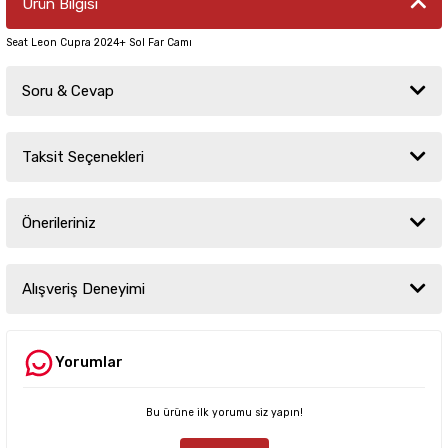
Ürün Bilgisi
Seat Leon Cupra 2024+ Sol Far Camı
Soru & Cevap
Taksit Seçenekleri
Ürün hakkında henüz soru sorulmamış.
Önerileriniz
Soru Sor
Bu ürünün fiyat bilgisi, resim, ürün açıklamalarında ve diğer konularda
yetersiz gördüğünüz noktaları öneri formunu kullanarak tarafımıza
Alışveriş Deneyimi
iletebilirsiniz.
Görüş ve önerileriniz için teşekkür ederiz.
Yorumlar
Sitemize ilk yorumu siz yapın!
Ürün resmi kalitesiz, bozuk veya görüntülenemiyor.
Ürün açıklamasında eksik bilgiler bulunuyor.
Bu ürüne ilk yorumu siz yapın!
Deneyimini Paylaş
Ürün bilgilerinde hatalar bulunuyor.