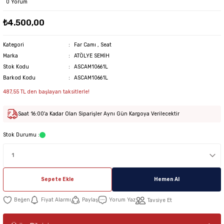
0 Yorum
₺4.500,00
Kategori
Far Camı
,
Seat
Marka
ATÖLYE SEMİH
Stok Kodu
ASCAM10661L
Barkod Kodu
ASCAM10661L
487,55 TL den başlayan taksitlerle!
Saat 16:00'a Kadar Olan Siparişler Aynı Gün Kargoya Verilecektir
Stok Durumu :
Sepete Ekle
Hemen Al
Fiyat Alarmı
Paylaş
Yorum Yaz
Tavsiye Et