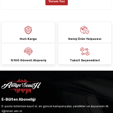
Yorum Yaz
Ürün fiyatı diğer sitelerden daha pahalı.
Bu ürüne benzer farklı alternatifler olmalı.
Hızlı Kargo
Geniş Ürün Yelpazesi
Gönder
%100 Güvenli Alışveriş
Taksit Seçenekleri
E-Bülten Aboneliği
E-posta listemize kayıt ol, en güncel kampanyalar, yenilikler ve duyuruları ilk
öğrenen sen ol.