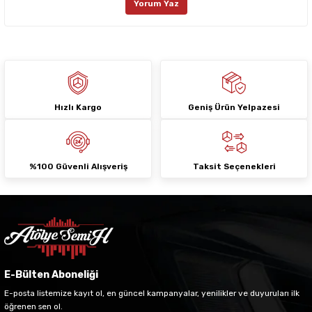
Yorum Yaz
Ürün fiyatı diğer sitelerden daha pahalı.
Bu ürüne benzer farklı alternatifler olmalı.
Hızlı Kargo
Geniş Ürün Yelpazesi
Gönder
%100 Güvenli Alışveriş
Taksit Seçenekleri
E-Bülten Aboneliği
E-posta listemize kayıt ol, en güncel kampanyalar, yenilikler ve duyuruları ilk
öğrenen sen ol.