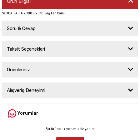
Ürün Bilgisi
SKODA FABIA 2008 - 2010 Sağ Far Camı
Soru & Cevap
Taksit Seçenekleri
Ürün hakkında henüz soru sorulmamış.
Önerileriniz
Soru Sor
Bu ürünün fiyat bilgisi, resim, ürün açıklamalarında ve diğer konularda
yetersiz gördüğünüz noktaları öneri formunu kullanarak tarafımıza
Alışveriş Deneyimi
iletebilirsiniz.
Görüş ve önerileriniz için teşekkür ederiz.
Yorumlar
Sitemize ilk yorumu siz yapın!
Ürün resmi kalitesiz, bozuk veya görüntülenemiyor.
Ürün açıklamasında eksik bilgiler bulunuyor.
Bu ürüne ilk yorumu siz yapın!
Deneyimini Paylaş
Ürün bilgilerinde hatalar bulunuyor.