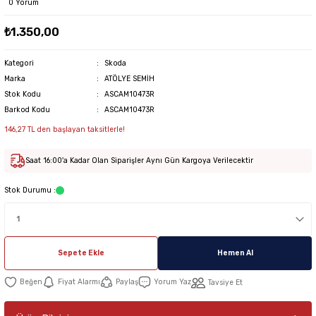
0 Yorum
₺1.350,00
Kategori
Skoda
Marka
ATÖLYE SEMİH
Stok Kodu
ASCAM10473R
Barkod Kodu
ASCAM10473R
146,27 TL den başlayan taksitlerle!
Saat 16:00'a Kadar Olan Siparişler Aynı Gün Kargoya Verilecektir
Stok Durumu :
Sepete Ekle
Hemen Al
Fiyat Alarmı
Paylaş
Yorum Yaz
Tavsiye Et