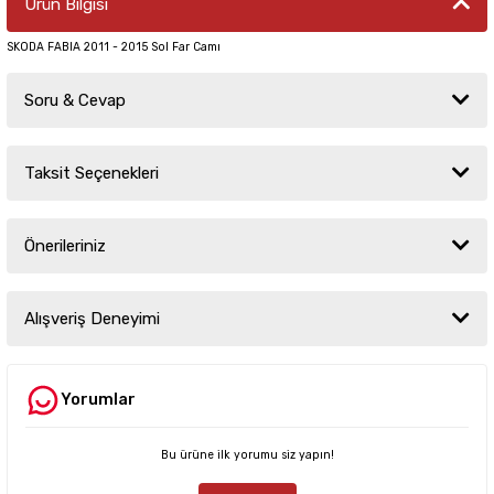
Ürün Bilgisi
SKODA FABIA 2011 - 2015 Sol Far Camı
Soru & Cevap
Taksit Seçenekleri
Ürün hakkında henüz soru sorulmamış.
Önerileriniz
Soru Sor
Bu ürünün fiyat bilgisi, resim, ürün açıklamalarında ve diğer konularda
yetersiz gördüğünüz noktaları öneri formunu kullanarak tarafımıza
Alışveriş Deneyimi
iletebilirsiniz.
Görüş ve önerileriniz için teşekkür ederiz.
Yorumlar
Sitemize ilk yorumu siz yapın!
Ürün resmi kalitesiz, bozuk veya görüntülenemiyor.
Ürün açıklamasında eksik bilgiler bulunuyor.
Bu ürüne ilk yorumu siz yapın!
Deneyimini Paylaş
Ürün bilgilerinde hatalar bulunuyor.