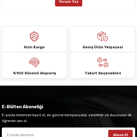
Yorum Yaz
Ürün fiyatı diğer sitelerden daha pahalı.
Bu ürüne benzer farklı alternatifler olmalı.
Hızlı Kargo
Geniş Ürün Yelpazesi
Gönder
%100 Güvenli Alışveriş
Taksit Seçenekleri
E-Bülten Aboneliği
E-posta listemize kayıt ol, en güncel kampanyalar, yenilikler ve duyuruları ilk
öğrenen sen ol.
Abone Ol