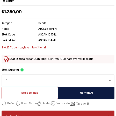
0 Yorum
₺1.350,00
Kategori
Skoda
Marka
ATÖLYE SEMİH
Stok Kodu
ASCAM10474L
Barkod Kodu
ASCAM10474L
146,27 TL den başlayan taksitlerle!
Saat 16:00'a Kadar Olan Siparişler Aynı Gün Kargoya Verilecektir
Stok Durumu :
Sepete Ekle
Hemen Al
Fiyat Alarmı
Paylaş
Yorum Yaz
Tavsiye Et