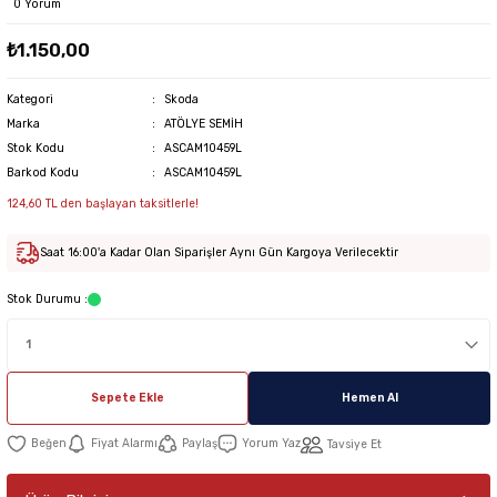
0 Yorum
₺1.150,00
Kategori
Skoda
Marka
ATÖLYE SEMİH
Stok Kodu
ASCAM10459L
Barkod Kodu
ASCAM10459L
124,60 TL den başlayan taksitlerle!
Saat 16:00'a Kadar Olan Siparişler Aynı Gün Kargoya Verilecektir
Stok Durumu :
Sepete Ekle
Hemen Al
Fiyat Alarmı
Paylaş
Yorum Yaz
Tavsiye Et