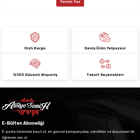
Yorum Yaz
Ürün fiyatı diğer sitelerden daha pahalı.
Bu ürüne benzer farklı alternatifler olmalı.
Hızlı Kargo
Geniş Ürün Yelpazesi
Gönder
%100 Güvenli Alışveriş
Taksit Seçenekleri
E-Bülten Aboneliği
E-posta listemize kayıt ol, en güncel kampanyalar, yenilikler ve duyuruları ilk
öğrenen sen ol.