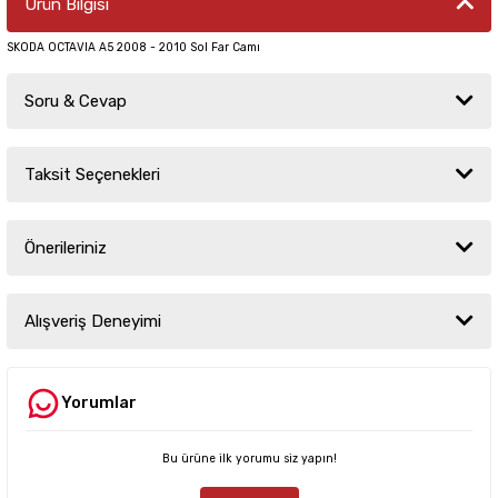
Ürün Bilgisi
SKODA OCTAVIA A5 2008 - 2010 Sol Far Camı
Soru & Cevap
Taksit Seçenekleri
Ürün hakkında henüz soru sorulmamış.
Önerileriniz
Soru Sor
Bu ürünün fiyat bilgisi, resim, ürün açıklamalarında ve diğer konularda
yetersiz gördüğünüz noktaları öneri formunu kullanarak tarafımıza
Alışveriş Deneyimi
iletebilirsiniz.
Görüş ve önerileriniz için teşekkür ederiz.
Yorumlar
Sitemize ilk yorumu siz yapın!
Ürün resmi kalitesiz, bozuk veya görüntülenemiyor.
Ürün açıklamasında eksik bilgiler bulunuyor.
Bu ürüne ilk yorumu siz yapın!
Deneyimini Paylaş
Ürün bilgilerinde hatalar bulunuyor.