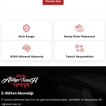
Yorum Yaz
Ürün fiyatı diğer sitelerden daha pahalı.
Bu ürüne benzer farklı alternatifler olmalı.
Hızlı Kargo
Geniş Ürün Yelpazesi
Gönder
%100 Güvenli Alışveriş
Taksit Seçenekleri
E-Bülten Aboneliği
E-posta listemize kayıt ol, en güncel kampanyalar, yenilikler ve duyuruları ilk
öğrenen sen ol.