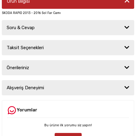
Ürün Bilgisi
SKODA RAPID 2013 - 2016 Sol Far Camı
Soru & Cevap
Taksit Seçenekleri
Ürün hakkında henüz soru sorulmamış.
Önerileriniz
Soru Sor
Bu ürünün fiyat bilgisi, resim, ürün açıklamalarında ve diğer konularda
yetersiz gördüğünüz noktaları öneri formunu kullanarak tarafımıza
Alışveriş Deneyimi
iletebilirsiniz.
Görüş ve önerileriniz için teşekkür ederiz.
Yorumlar
Sitemize ilk yorumu siz yapın!
Ürün resmi kalitesiz, bozuk veya görüntülenemiyor.
Ürün açıklamasında eksik bilgiler bulunuyor.
Bu ürüne ilk yorumu siz yapın!
Deneyimini Paylaş
Ürün bilgilerinde hatalar bulunuyor.