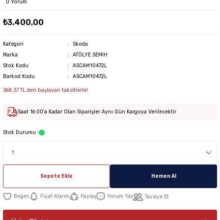
0 Yorum
₺3.400,00
Kategori
Skoda
Marka
ATÖLYE SEMİH
Stok Kodu
ASCAM10472L
Barkod Kodu
ASCAM10472L
368,37 TL den başlayan taksitlerle!
Saat 16:00'a Kadar Olan Siparişler Aynı Gün Kargoya Verilecektir
Stok Durumu :
Sepete Ekle
Hemen Al
Fiyat Alarmı
Paylaş
Yorum Yaz
Tavsiye Et