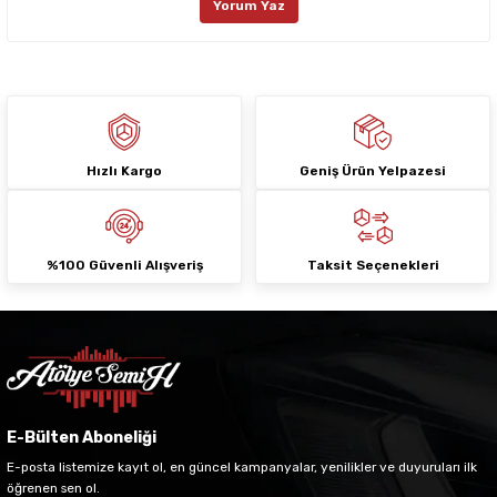
Yorum Yaz
Ürün fiyatı diğer sitelerden daha pahalı.
Bu ürüne benzer farklı alternatifler olmalı.
Hızlı Kargo
Geniş Ürün Yelpazesi
Gönder
%100 Güvenli Alışveriş
Taksit Seçenekleri
E-Bülten Aboneliği
E-posta listemize kayıt ol, en güncel kampanyalar, yenilikler ve duyuruları ilk
öğrenen sen ol.