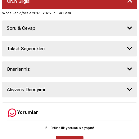
Ürün Bilgisi
Skoda Rapid/Scala 2019 - 2023 Sol Far Camı
Soru & Cevap
Taksit Seçenekleri
Ürün hakkında henüz soru sorulmamış.
Önerileriniz
Soru Sor
Bu ürünün fiyat bilgisi, resim, ürün açıklamalarında ve diğer konularda
yetersiz gördüğünüz noktaları öneri formunu kullanarak tarafımıza
Alışveriş Deneyimi
iletebilirsiniz.
Görüş ve önerileriniz için teşekkür ederiz.
Yorumlar
Sitemize ilk yorumu siz yapın!
Ürün resmi kalitesiz, bozuk veya görüntülenemiyor.
Ürün açıklamasında eksik bilgiler bulunuyor.
Bu ürüne ilk yorumu siz yapın!
Deneyimini Paylaş
Ürün bilgilerinde hatalar bulunuyor.