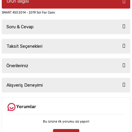
Ürün Bilgisi
SMART 453 2014 - 2019 Sol Far Camı
Soru & Cevap
Taksit Seçenekleri
Ürün hakkında henüz soru sorulmamış.
Önerileriniz
Soru Sor
Bu ürünün fiyat bilgisi, resim, ürün açıklamalarında ve diğer konularda
yetersiz gördüğünüz noktaları öneri formunu kullanarak tarafımıza
Alışveriş Deneyimi
iletebilirsiniz.
Görüş ve önerileriniz için teşekkür ederiz.
Yorumlar
Sitemize ilk yorumu siz yapın!
Ürün resmi kalitesiz, bozuk veya görüntülenemiyor.
Ürün açıklamasında eksik bilgiler bulunuyor.
Bu ürüne ilk yorumu siz yapın!
Deneyimini Paylaş
Ürün bilgilerinde hatalar bulunuyor.