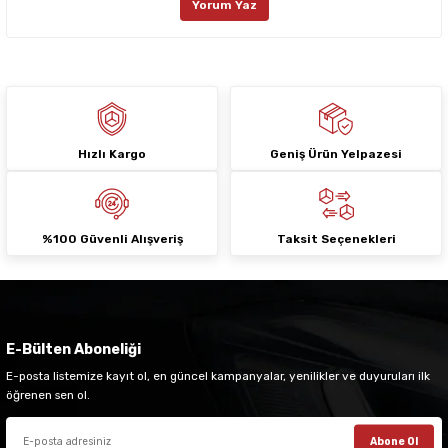
Yorum Yaz
Ürün fiyatı diğer sitelerden daha pahalı.
Bu ürüne benzer farklı alternatifler olmalı.
Hızlı Kargo
Geniş Ürün Yelpazesi
Gönder
%100 Güvenli Alışveriş
Taksit Seçenekleri
E-Bülten Aboneliği
E-posta listemize kayıt ol, en güncel kampanyalar, yenilikler ve duyuruları ilk
öğrenen sen ol.
Abone Ol