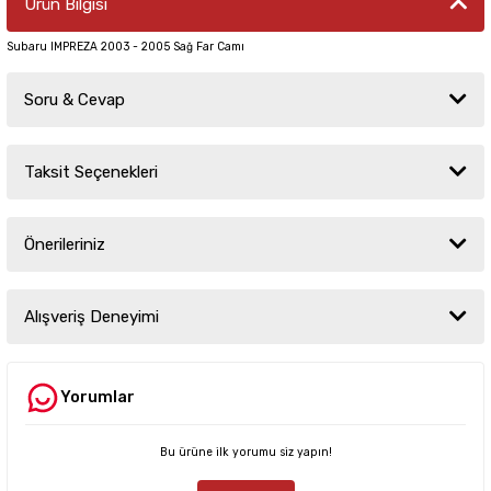
Ürün Bilgisi
Subaru IMPREZA 2003 - 2005 Sağ Far Camı
Soru & Cevap
Taksit Seçenekleri
Ürün hakkında henüz soru sorulmamış.
Önerileriniz
Soru Sor
Bu ürünün fiyat bilgisi, resim, ürün açıklamalarında ve diğer konularda
yetersiz gördüğünüz noktaları öneri formunu kullanarak tarafımıza
Alışveriş Deneyimi
iletebilirsiniz.
Görüş ve önerileriniz için teşekkür ederiz.
Yorumlar
Sitemize ilk yorumu siz yapın!
Ürün resmi kalitesiz, bozuk veya görüntülenemiyor.
Ürün açıklamasında eksik bilgiler bulunuyor.
Bu ürüne ilk yorumu siz yapın!
Deneyimini Paylaş
Ürün bilgilerinde hatalar bulunuyor.