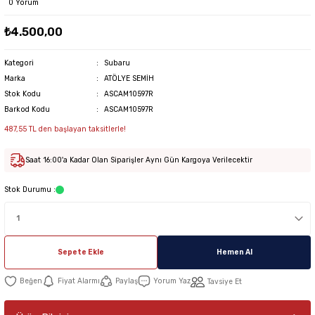
0 Yorum
₺4.500,00
Kategori
Subaru
Marka
ATÖLYE SEMİH
Stok Kodu
ASCAM10597R
Barkod Kodu
ASCAM10597R
487,55 TL den başlayan taksitlerle!
Saat 16:00'a Kadar Olan Siparişler Aynı Gün Kargoya Verilecektir
Stok Durumu :
Sepete Ekle
Hemen Al
Fiyat Alarmı
Paylaş
Yorum Yaz
Tavsiye Et