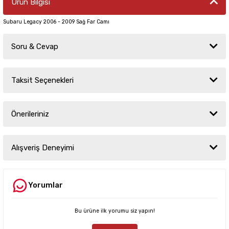
Ürün Bilgisi
Subaru Legacy 2006 - 2009 Sağ Far Camı
Soru & Cevap
Taksit Seçenekleri
Ürün hakkında henüz soru sorulmamış.
Önerileriniz
Soru Sor
Bu ürünün fiyat bilgisi, resim, ürün açıklamalarında ve diğer konularda
yetersiz gördüğünüz noktaları öneri formunu kullanarak tarafımıza
Alışveriş Deneyimi
iletebilirsiniz.
Görüş ve önerileriniz için teşekkür ederiz.
Yorumlar
Sitemize ilk yorumu siz yapın!
Ürün resmi kalitesiz, bozuk veya görüntülenemiyor.
Ürün açıklamasında eksik bilgiler bulunuyor.
Bu ürüne ilk yorumu siz yapın!
Deneyimini Paylaş
Ürün bilgilerinde hatalar bulunuyor.