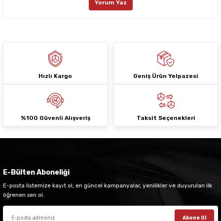
Yorum Yaz
Ürün fiyatı diğer sitelerden daha pahalı.
Bu ürüne benzer farklı alternatifler olmalı.
Hızlı Kargo
Geniş Ürün Yelpazesi
Gönder
%100 Güvenli Alışveriş
Taksit Seçenekleri
E-Bülten Aboneliği
E-posta listemize kayıt ol, en güncel kampanyalar, yenilikler ve duyuruları ilk
öğrenen sen ol.
Abone Ol