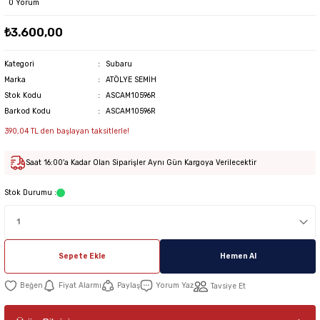
0 Yorum
₺3.600,00
Kategori
Subaru
Marka
ATÖLYE SEMİH
Stok Kodu
ASCAM10596R
Barkod Kodu
ASCAM10596R
390,04 TL den başlayan taksitlerle!
Saat 16:00'a Kadar Olan Siparişler Aynı Gün Kargoya Verilecektir
Stok Durumu :
Sepete Ekle
Hemen Al
Fiyat Alarmı
Paylaş
Yorum Yaz
Tavsiye Et