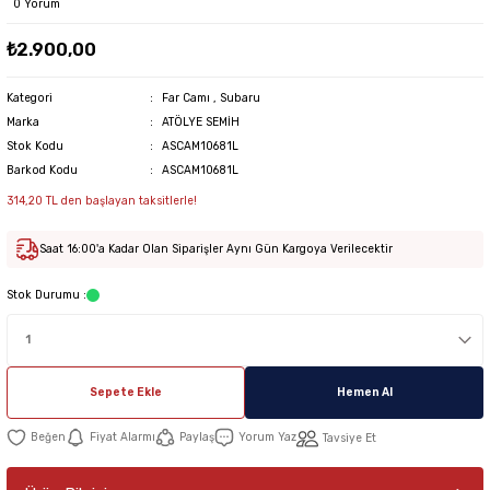
0 Yorum
₺2.900,00
Kategori
Far Camı
,
Subaru
Marka
ATÖLYE SEMİH
Stok Kodu
ASCAM10681L
Barkod Kodu
ASCAM10681L
314,20 TL den başlayan taksitlerle!
Saat 16:00'a Kadar Olan Siparişler Aynı Gün Kargoya Verilecektir
Stok Durumu :
Sepete Ekle
Hemen Al
Fiyat Alarmı
Paylaş
Yorum Yaz
Tavsiye Et