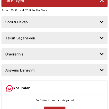
Ürün Bilgisi
Subaru XV Crostek 2019 Sol Far Camı
Soru & Cevap
Taksit Seçenekleri
Ürün hakkında henüz soru sorulmamış.
Önerileriniz
Soru Sor
Bu ürünün fiyat bilgisi, resim, ürün açıklamalarında ve diğer konularda
yetersiz gördüğünüz noktaları öneri formunu kullanarak tarafımıza
Alışveriş Deneyimi
iletebilirsiniz.
Görüş ve önerileriniz için teşekkür ederiz.
Yorumlar
Sitemize ilk yorumu siz yapın!
Ürün resmi kalitesiz, bozuk veya görüntülenemiyor.
Ürün açıklamasında eksik bilgiler bulunuyor.
Bu ürüne ilk yorumu siz yapın!
Deneyimini Paylaş
Ürün bilgilerinde hatalar bulunuyor.