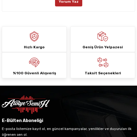
Yorum Yaz
Ürün fiyatı diğer sitelerden daha pahalı.
Bu ürüne benzer farklı alternatifler olmalı.
Hızlı Kargo
Geniş Ürün Yelpazesi
Gönder
%100 Güvenli Alışveriş
Taksit Seçenekleri
E-Bülten Aboneliği
E-posta listemize kayıt ol, en güncel kampanyalar, yenilikler ve duyuruları ilk
öğrenen sen ol.