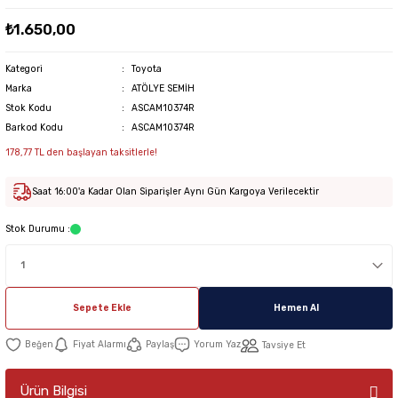
₺1.650,00
Kategori
Toyota
Marka
ATÖLYE SEMİH
Stok Kodu
ASCAM10374R
Barkod Kodu
ASCAM10374R
178,77 TL den başlayan taksitlerle!
Saat 16:00'a Kadar Olan Siparişler Aynı Gün Kargoya Verilecektir
Stok Durumu :
Sepete Ekle
Hemen Al
Fiyat Alarmı
Paylaş
Yorum Yaz
Tavsiye Et
Ürün Bilgisi