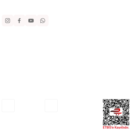
Sosyal Medya
Kurumsal
Alışveriş
Yardım
Adresimiz
Müşteri Hizmetleri
Haritada Gör
0530 772 75 33