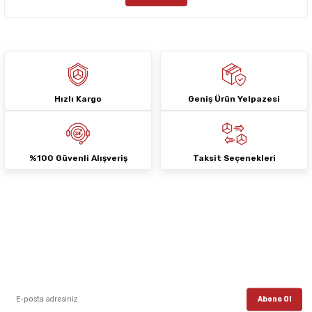
Bu ürüne benzer farklı alternatifler olmalı.
Hızlı Kargo
Geniş Ürün Yelpazesi
Gönder
%100 Güvenli Alışveriş
Taksit Seçenekleri
E-Bülten Aboneliği
E-posta listemize kayıt ol, en güncel kampanyalar, yenilikler ve duyuruları ilk
öğrenen sen ol.
Abone Ol