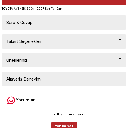
TOYOTA AVENSIS 2006 - 2007 Sağ Far Camı
Soru & Cevap
Taksit Seçenekleri
Ürün hakkında henüz soru sorulmamış.
Önerileriniz
Soru Sor
Bu ürünün fiyat bilgisi, resim, ürün açıklamalarında ve diğer konularda
yetersiz gördüğünüz noktaları öneri formunu kullanarak tarafımıza
Alışveriş Deneyimi
iletebilirsiniz.
Görüş ve önerileriniz için teşekkür ederiz.
Yorumlar
Sitemize ilk yorumu siz yapın!
Ürün resmi kalitesiz, bozuk veya görüntülenemiyor.
Ürün açıklamasında eksik bilgiler bulunuyor.
Bu ürüne ilk yorumu siz yapın!
Deneyimini Paylaş
Ürün bilgilerinde hatalar bulunuyor.
Yorum Yaz
Ürün fiyatı diğer sitelerden daha pahalı.