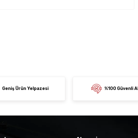
rda yetersiz gördüğünüz noktaları öneri formunu kullanarak
z soru sorulmamış.
rumu siz yapın!
ni Paylaş
 Sor
Geniş Ürün Yelpazesi
%100 Güvenli Al
der