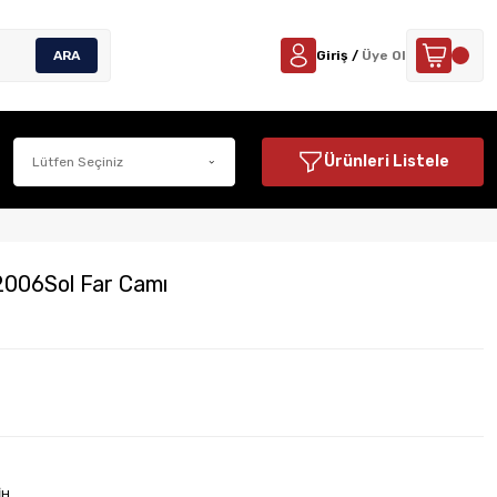
ARA
Giriş /
Üye Ol
Ürünleri Listele
2006Sol Far Camı
İH