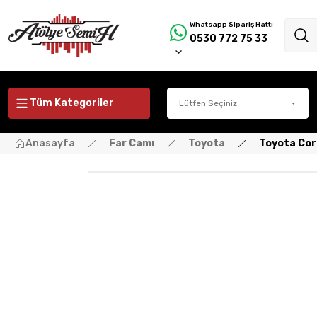
Whatsapp Sipariş Hattı
0530 772 75 33
Tüm Kategoriler
Anasayfa
Far Camı
Toyota
Toyota Cor