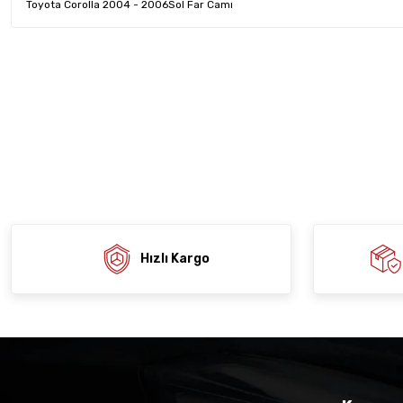
Toyota Corolla 2004 - 2006Sol Far Camı
Bu ürünün fiyat bilgisi, resim, ürün açıklamalarında ve diğer konula
tarafımıza iletebilirsiniz.
Ürün hakkında henü
Sitemize ilk yo
Görüş ve önerileriniz için teşekkür ederiz.
Ürün resmi kalitesiz, bozuk veya görüntülenemiyor.
Deneyimi
Soru
Ürün açıklamasında eksik bilgiler bulunuyor.
Ürün bilgilerinde hatalar bulunuyor.
Ürün fiyatı diğer sitelerden daha pahalı.
Bu ürüne benzer farklı alternatifler olmalı.
Hızlı Kargo
Gön