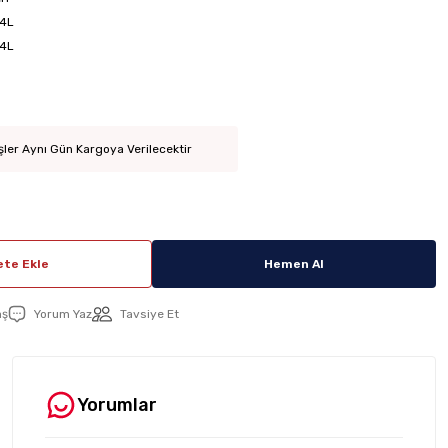
4L
4L
şler Aynı Gün Kargoya Verilecektir
te Ekle
Hemen Al
aş
Yorum Yaz
Tavsiye Et
Yorumlar