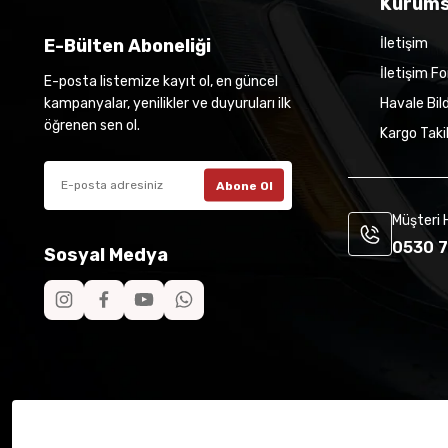
Kurums
E-Bülten Aboneliği
İletişim
İletişim F
E-posta listemize kayıt ol, en güncel
kampanyalar, yenilikler ve duyuruları ilk
Havale Bil
öğrenen sen ol.
Kargo Taki
Abone Ol
Müşteri 
0530 7
Sosyal Medya