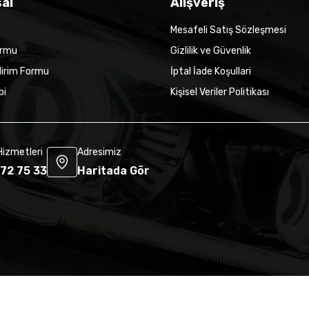
al
Alışveriş
Mesafeli Satış Sözleşmesi
ormu
Gizlilik ve Güvenlik
dirim Formu
İptal İade Koşullari
bi
Kişisel Veriler Politikası
Hizmetleri
Adresimiz
72 75 33
Haritada Gör