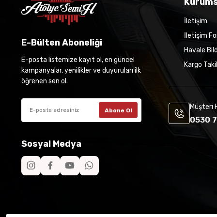
Kurums
İletişim
İletişim F
E-Bülten Aboneliği
Havale Bil
E-posta listemize kayıt ol, en güncel
Kargo Taki
kampanyalar, yenilikler ve duyuruları ilk
öğrenen sen ol.
Müşteri 
Abone Ol
0530 7
Sosyal Medya