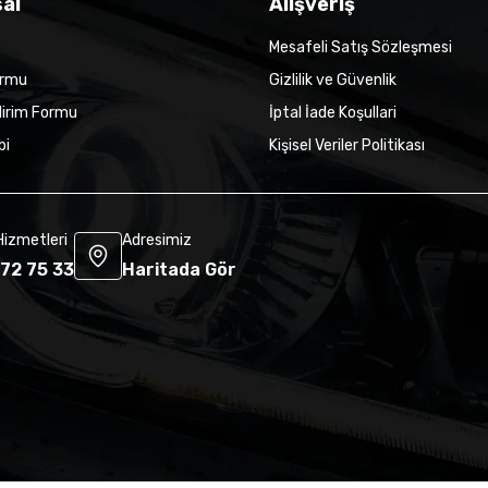
al
Alışveriş
Mesafeli Satış Sözleşmesi
ormu
Gizlilik ve Güvenlik
dirim Formu
İptal İade Koşullari
bi
Kişisel Veriler Politikası
Hizmetleri
Adresimiz
72 75 33
Haritada Gör