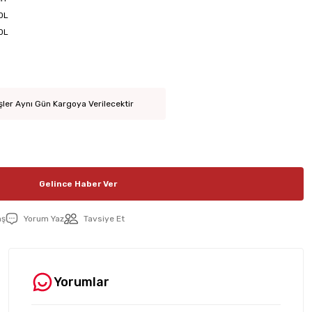
0L
0L
şler Aynı Gün Kargoya Verilecektir
Gelince Haber Ver
aş
Yorum Yaz
Tavsiye Et
Yorumlar