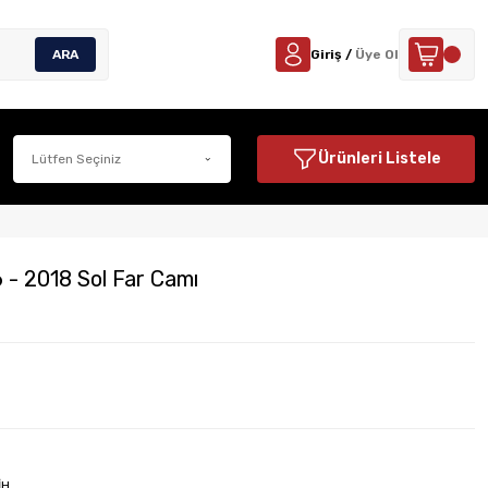
ARA
Giriş /
Üye Ol
Ürünleri Listele
- 2018 Sol Far Camı
İH