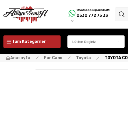
Whatsapp Sipariş Hattı
0530 772 75 33
Tüm Kategoriler
Anasayfa
Far Camı
Toyota
TOYOTA COR