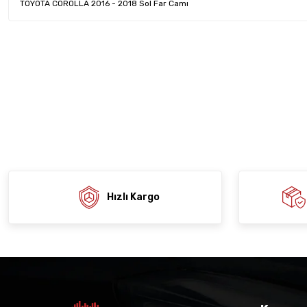
TOYOTA COROLLA 2016 - 2018 Sol Far Camı
Bu ürünün fiyat bilgisi, resim, ürün açıklamalarında ve diğer konula
tarafımıza iletebilirsiniz.
Ürün hakkında henü
Sitemize ilk yo
Görüş ve önerileriniz için teşekkür ederiz.
Ürün resmi kalitesiz, bozuk veya görüntülenemiyor.
Deneyimi
Soru
Ürün açıklamasında eksik bilgiler bulunuyor.
Ürün bilgilerinde hatalar bulunuyor.
Ürün fiyatı diğer sitelerden daha pahalı.
Bu ürüne benzer farklı alternatifler olmalı.
Hızlı Kargo
Gön