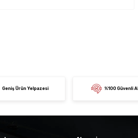
rda yetersiz gördüğünüz noktaları öneri formunu kullanarak
z soru sorulmamış.
rumu siz yapın!
ni Paylaş
 Sor
Geniş Ürün Yelpazesi
%100 Güvenli Al
der