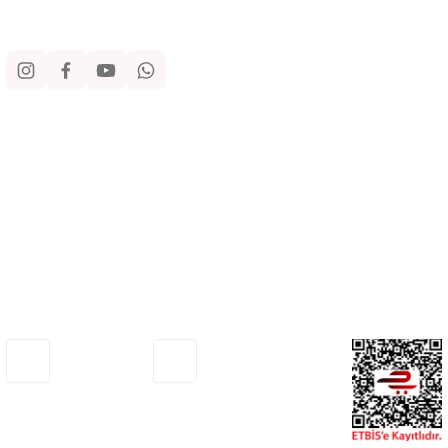
Sosyal Medya
Kurumsal
Alışveriş
Yardım
Adresimiz
Müşteri Hizmetleri
Haritada Gör
0530 772 75 33