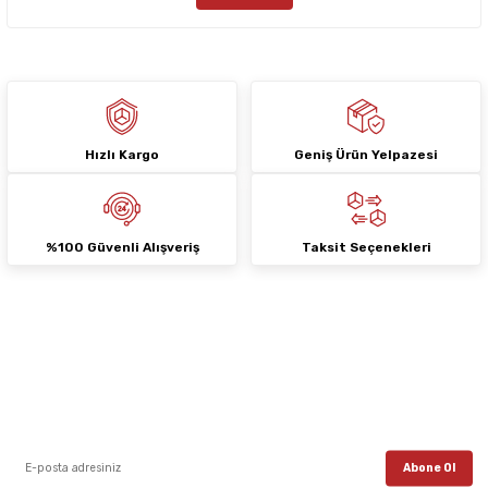
Bu ürüne benzer farklı alternatifler olmalı.
Hızlı Kargo
Geniş Ürün Yelpazesi
Gönder
%100 Güvenli Alışveriş
Taksit Seçenekleri
E-Bülten Aboneliği
E-posta listemize kayıt ol, en güncel kampanyalar, yenilikler ve duyuruları ilk
öğrenen sen ol.
Abone Ol