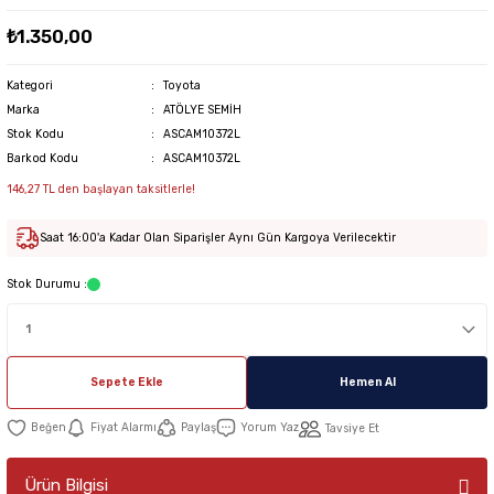
₺1.350,00
Kategori
Toyota
Marka
ATÖLYE SEMİH
Stok Kodu
ASCAM10372L
Barkod Kodu
ASCAM10372L
146,27 TL den başlayan taksitlerle!
Saat 16:00'a Kadar Olan Siparişler Aynı Gün Kargoya Verilecektir
Stok Durumu :
Sepete Ekle
Hemen Al
Fiyat Alarmı
Paylaş
Yorum Yaz
Tavsiye Et
Ürün Bilgisi