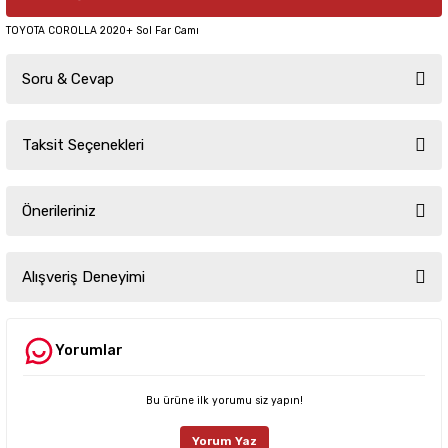
TOYOTA COROLLA 2020+ Sol Far Camı
Soru & Cevap
Taksit Seçenekleri
Ürün hakkında henüz soru sorulmamış.
Önerileriniz
Soru Sor
Bu ürünün fiyat bilgisi, resim, ürün açıklamalarında ve diğer konularda
yetersiz gördüğünüz noktaları öneri formunu kullanarak tarafımıza
Alışveriş Deneyimi
iletebilirsiniz.
Görüş ve önerileriniz için teşekkür ederiz.
Yorumlar
Sitemize ilk yorumu siz yapın!
Ürün resmi kalitesiz, bozuk veya görüntülenemiyor.
Ürün açıklamasında eksik bilgiler bulunuyor.
Bu ürüne ilk yorumu siz yapın!
Deneyimini Paylaş
Ürün bilgilerinde hatalar bulunuyor.
Yorum Yaz
Ürün fiyatı diğer sitelerden daha pahalı.