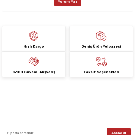
Yorum Yaz
Ürün fiyatı diğer sitelerden daha pahalı.
Bu ürüne benzer farklı alternatifler olmalı.
Hızlı Kargo
Geniş Ürün Yelpazesi
Gönder
%100 Güvenli Alışveriş
Taksit Seçenekleri
E-Bülten Aboneliği
E-posta listemize kayıt ol, en güncel kampanyalar, yenilikler ve duyuruları ilk
öğrenen sen ol.
Abone Ol