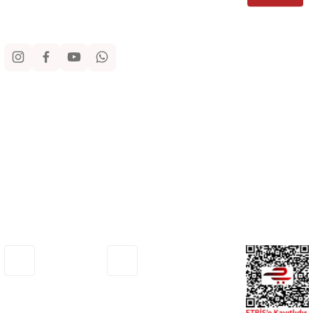
Sosyal Medya
Kurumsal
Alışveriş
Yardım
Adresimiz
Müşteri Hizmetleri
Haritada Gör
0530 772 75 33