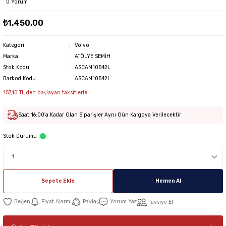
0 Yorum
₺1.450,00
Kategori
Volvo
Marka
ATÖLYE SEMİH
Stok Kodu
ASCAM10542L
Barkod Kodu
ASCAM10542L
157,10 TL den başlayan taksitlerle!
Saat 16:00'a Kadar Olan Siparişler Aynı Gün Kargoya Verilecektir
Stok Durumu :
Sepete Ekle
Hemen Al
Fiyat Alarmı
Paylaş
Yorum Yaz
Tavsiye Et