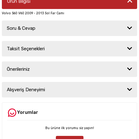
Ürün Bilgisi
Volvo S60 V60 2009 - 2013 Sol Far Camı
Soru & Cevap
Taksit Seçenekleri
Ürün hakkında henüz soru sorulmamış.
Önerileriniz
Soru Sor
Bu ürünün fiyat bilgisi, resim, ürün açıklamalarında ve diğer konularda
yetersiz gördüğünüz noktaları öneri formunu kullanarak tarafımıza
Alışveriş Deneyimi
iletebilirsiniz.
Görüş ve önerileriniz için teşekkür ederiz.
Yorumlar
Sitemize ilk yorumu siz yapın!
Ürün resmi kalitesiz, bozuk veya görüntülenemiyor.
Ürün açıklamasında eksik bilgiler bulunuyor.
Bu ürüne ilk yorumu siz yapın!
Deneyimini Paylaş
Ürün bilgilerinde hatalar bulunuyor.