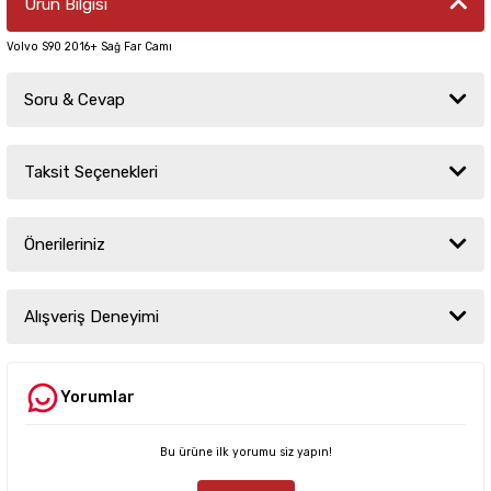
Ürün Bilgisi
Volvo S90 2016+ Sağ Far Camı
Soru & Cevap
Taksit Seçenekleri
Ürün hakkında henüz soru sorulmamış.
Önerileriniz
Soru Sor
Bu ürünün fiyat bilgisi, resim, ürün açıklamalarında ve diğer konularda
yetersiz gördüğünüz noktaları öneri formunu kullanarak tarafımıza
Alışveriş Deneyimi
iletebilirsiniz.
Görüş ve önerileriniz için teşekkür ederiz.
Yorumlar
Sitemize ilk yorumu siz yapın!
Ürün resmi kalitesiz, bozuk veya görüntülenemiyor.
Ürün açıklamasında eksik bilgiler bulunuyor.
Bu ürüne ilk yorumu siz yapın!
Deneyimini Paylaş
Ürün bilgilerinde hatalar bulunuyor.