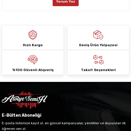
Yorum Yaz
Ürün fiyatı diğer sitelerden daha pahalı.
Bu ürüne benzer farklı alternatifler olmalı.
Hızlı Kargo
Geniş Ürün Yelpazesi
Gönder
%100 Güvenli Alışveriş
Taksit Seçenekleri
E-Bülten Aboneliği
E-posta listemize kayıt ol, en güncel kampanyalar, yenilikler ve duyuruları ilk
öğrenen sen ol.