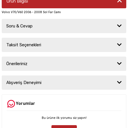
Ürün Bilgisi
Volvo V70/V60 2006 - 2008 Sol Far Camı
Soru & Cevap
Taksit Seçenekleri
Ürün hakkında henüz soru sorulmamış.
Önerileriniz
Soru Sor
Bu ürünün fiyat bilgisi, resim, ürün açıklamalarında ve diğer konularda
yetersiz gördüğünüz noktaları öneri formunu kullanarak tarafımıza
Alışveriş Deneyimi
iletebilirsiniz.
Görüş ve önerileriniz için teşekkür ederiz.
Yorumlar
Sitemize ilk yorumu siz yapın!
Ürün resmi kalitesiz, bozuk veya görüntülenemiyor.
Ürün açıklamasında eksik bilgiler bulunuyor.
Bu ürüne ilk yorumu siz yapın!
Deneyimini Paylaş
Ürün bilgilerinde hatalar bulunuyor.