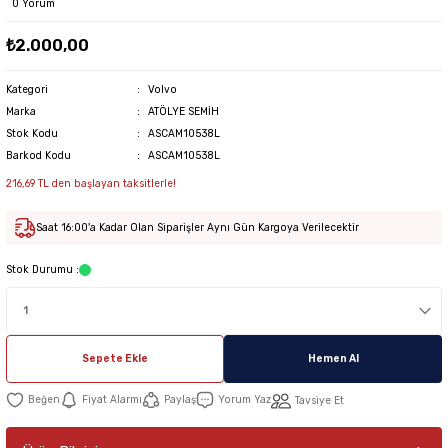
0 Yorum
₺2.000,00
Kategori
Volvo
Marka
ATÖLYE SEMİH
Stok Kodu
ASCAM10538L
Barkod Kodu
ASCAM10538L
216,69 TL den başlayan taksitlerle!
Saat 16:00'a Kadar Olan Siparişler Aynı Gün Kargoya Verilecektir
Stok Durumu :
Sepete Ekle
Hemen Al
Fiyat Alarmı
Paylaş
Yorum Yaz
Tavsiye Et