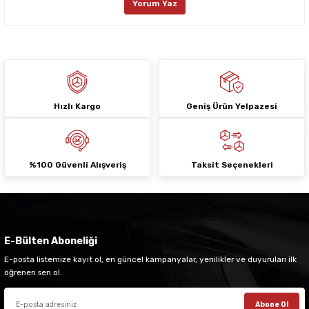
Yorum Yaz
Ürün fiyatı diğer sitelerden daha pahalı.
Bu ürüne benzer farklı alternatifler olmalı.
Hızlı Kargo
Geniş Ürün Yelpazesi
Gönder
%100 Güvenli Alışveriş
Taksit Seçenekleri
E-Bülten Aboneliği
E-posta listemize kayıt ol, en güncel kampanyalar, yenilikler ve duyuruları ilk
öğrenen sen ol.
Abone Ol