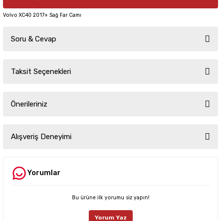
Volvo XC40 2017+ Sağ Far Camı
Soru & Cevap
Taksit Seçenekleri
Ürün hakkında henüz soru sorulmamış.
Önerileriniz
Soru Sor
Bu ürünün fiyat bilgisi, resim, ürün açıklamalarında ve diğer konularda
yetersiz gördüğünüz noktaları öneri formunu kullanarak tarafımıza
Alışveriş Deneyimi
iletebilirsiniz.
Görüş ve önerileriniz için teşekkür ederiz.
Yorumlar
Sitemize ilk yorumu siz yapın!
Ürün resmi kalitesiz, bozuk veya görüntülenemiyor.
Ürün açıklamasında eksik bilgiler bulunuyor.
Bu ürüne ilk yorumu siz yapın!
Deneyimini Paylaş
Ürün bilgilerinde hatalar bulunuyor.
Yorum Yaz
Ürün fiyatı diğer sitelerden daha pahalı.