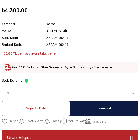
₺4.300,00
Kategori
Volvo
Marka
ATÖLYE SEMİH
Stok Kodu
ASCAM10541R
Barkod Kodu
ASCAM10541R
465,88 TL den başlayan taksitlerle!
Saat 16:00'a Kadar Olan Siparişler Aynı Gün Kargoya Verilecektir
Stok Durumu :
Sepete Ekle
Hemen Al
Fiyat Alarmı
Paylaş
Yorum Yaz
Tavsiye Et
Ürün Bilgisi