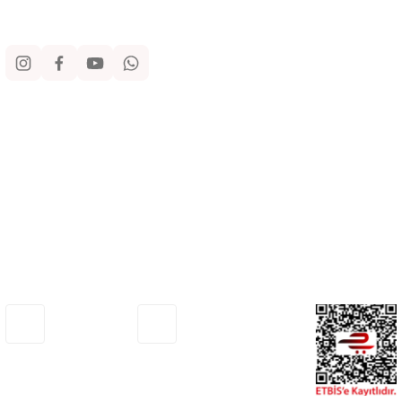
Sosyal Medya
Kurumsal
Alışveriş
Yardım
Adresimiz
Müşteri Hizmetleri
Haritada Gör
0530 772 75 33