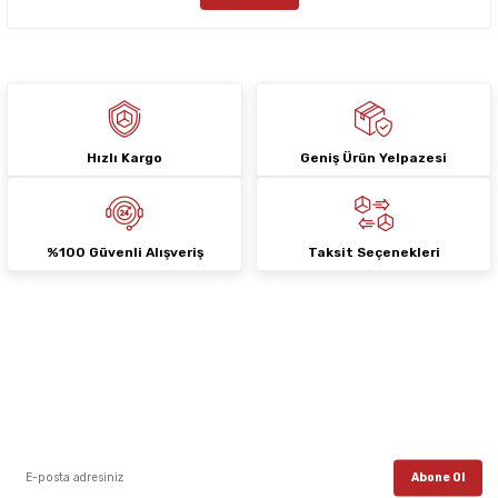
Bu ürüne benzer farklı alternatifler olmalı.
Hızlı Kargo
Geniş Ürün Yelpazesi
Gönder
%100 Güvenli Alışveriş
Taksit Seçenekleri
E-Bülten Aboneliği
E-posta listemize kayıt ol, en güncel kampanyalar, yenilikler ve duyuruları ilk
öğrenen sen ol.
Abone Ol