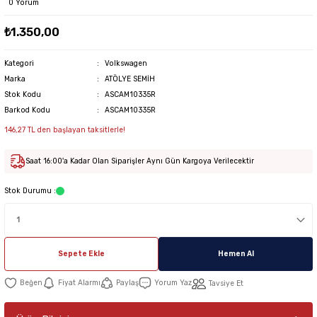
0 Yorum
₺1.350,00
Kategori
Volkswagen
Marka
ATÖLYE SEMİH
Stok Kodu
ASCAM10335R
Barkod Kodu
ASCAM10335R
146,27 TL den başlayan taksitlerle!
Saat 16:00'a Kadar Olan Siparişler Aynı Gün Kargoya Verilecektir
Stok Durumu :
Sepete Ekle
Hemen Al
Fiyat Alarmı
Paylaş
Yorum Yaz
Tavsiye Et