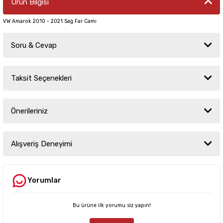
Ürün Bilgisi
VW Amarok 2010 - 2021 Sağ Far Camı
Soru & Cevap
Taksit Seçenekleri
Ürün hakkında henüz soru sorulmamış.
Önerileriniz
Soru Sor
Bu ürünün fiyat bilgisi, resim, ürün açıklamalarında ve diğer konularda
yetersiz gördüğünüz noktaları öneri formunu kullanarak tarafımıza
Alışveriş Deneyimi
iletebilirsiniz.
Görüş ve önerileriniz için teşekkür ederiz.
Yorumlar
Sitemize ilk yorumu siz yapın!
Ürün resmi kalitesiz, bozuk veya görüntülenemiyor.
Ürün açıklamasında eksik bilgiler bulunuyor.
Bu ürüne ilk yorumu siz yapın!
Deneyimini Paylaş
Ürün bilgilerinde hatalar bulunuyor.