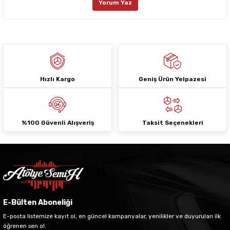
Yorum Yaz
Ürün fiyatı diğer sitelerden daha pahalı.
Bu ürüne benzer farklı alternatifler olmalı.
Hızlı Kargo
Geniş Ürün Yelpazesi
Gönder
%100 Güvenli Alışveriş
Taksit Seçenekleri
E-Bülten Aboneliği
E-posta listemize kayıt ol, en güncel kampanyalar, yenilikler ve duyuruları ilk
öğrenen sen ol.