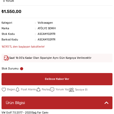
0 Yorum
₺1.550,00
Kategori
Volkswagen
Marka
ATÖLYE SEMİH
Stok Kodu
ASCAM10297R
Barkod Kodu
ASCAM10297R
167,93 TL den başlayan taksitlerle!
Saat 16:00'a Kadar Olan Siparişler Aynı Gün Kargoya Verilecektir
Stok Durumu :
Gelince Haber Ver
Fiyat Alarmı
Paylaş
Yorum Yaz
Tavsiye Et
Ürün Bilgisi
VW Golf 7.5 2017 - 2020Sağ Far Camı