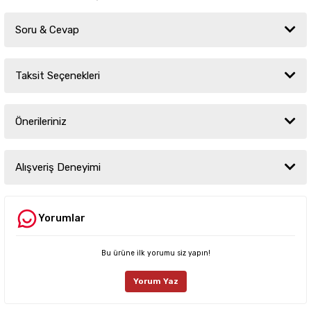
Soru & Cevap
Taksit Seçenekleri
Ürün hakkında henüz soru sorulmamış.
Önerileriniz
Soru Sor
Bu ürünün fiyat bilgisi, resim, ürün açıklamalarında ve diğer konularda
yetersiz gördüğünüz noktaları öneri formunu kullanarak tarafımıza
Alışveriş Deneyimi
iletebilirsiniz.
Görüş ve önerileriniz için teşekkür ederiz.
Yorumlar
Sitemize ilk yorumu siz yapın!
Ürün resmi kalitesiz, bozuk veya görüntülenemiyor.
Ürün açıklamasında eksik bilgiler bulunuyor.
Bu ürüne ilk yorumu siz yapın!
Deneyimini Paylaş
Ürün bilgilerinde hatalar bulunuyor.
Yorum Yaz
Ürün fiyatı diğer sitelerden daha pahalı.
Bu ürüne benzer farklı alternatifler olmalı.