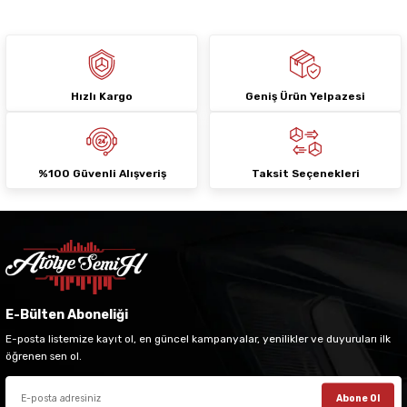
Hızlı Kargo
Geniş Ürün Yelpazesi
Gönder
%100 Güvenli Alışveriş
Taksit Seçenekleri
E-Bülten Aboneliği
E-posta listemize kayıt ol, en güncel kampanyalar, yenilikler ve duyuruları ilk
öğrenen sen ol.
Abone Ol