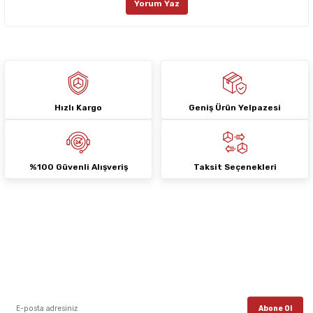
Yorum Yaz
Ürün fiyatı diğer sitelerden daha pahalı.
Bu ürüne benzer farklı alternatifler olmalı.
Hızlı Kargo
Geniş Ürün Yelpazesi
Gönder
%100 Güvenli Alışveriş
Taksit Seçenekleri
E-Bülten Aboneliği
E-posta listemize kayıt ol, en güncel kampanyalar, yenilikler ve duyuruları ilk
öğrenen sen ol.
Abone Ol