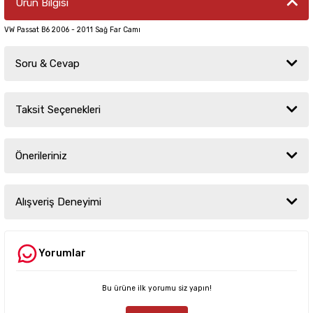
Ürün Bilgisi
VW Passat B6 2006 - 2011 Sağ Far Camı
Soru & Cevap
Taksit Seçenekleri
Ürün hakkında henüz soru sorulmamış.
Önerileriniz
Soru Sor
Bu ürünün fiyat bilgisi, resim, ürün açıklamalarında ve diğer konularda
yetersiz gördüğünüz noktaları öneri formunu kullanarak tarafımıza
Alışveriş Deneyimi
iletebilirsiniz.
Görüş ve önerileriniz için teşekkür ederiz.
Yorumlar
Sitemize ilk yorumu siz yapın!
Ürün resmi kalitesiz, bozuk veya görüntülenemiyor.
Ürün açıklamasında eksik bilgiler bulunuyor.
Bu ürüne ilk yorumu siz yapın!
Deneyimini Paylaş
Ürün bilgilerinde hatalar bulunuyor.