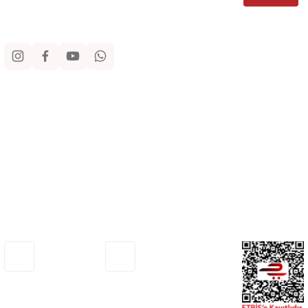
Sosyal Medya
Kurumsal
Alışveriş
Yardım
Adresimiz
Müşteri Hizmetleri
Haritada Gör
0530 772 75 33