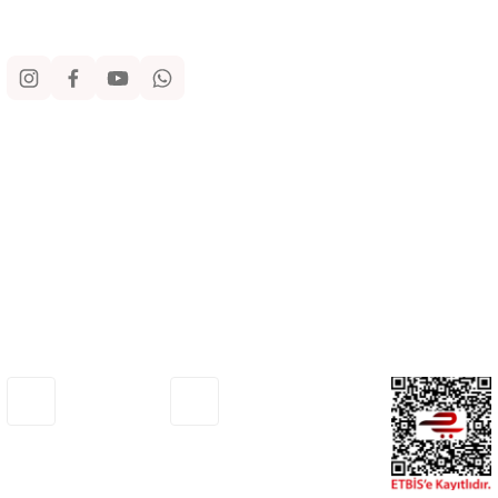
Sosyal Medya
Kurumsal
Alışveriş
Yardım
Adresimiz
Müşteri Hizmetleri
Haritada Gör
0530 772 75 33