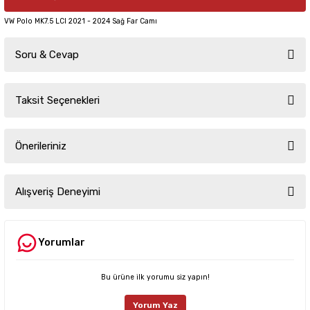
VW Polo MK7.5 LCI 2021 - 2024 Sağ Far Camı
Soru & Cevap
Taksit Seçenekleri
Ürün hakkında henüz soru sorulmamış.
Önerileriniz
Soru Sor
Bu ürünün fiyat bilgisi, resim, ürün açıklamalarında ve diğer konularda
yetersiz gördüğünüz noktaları öneri formunu kullanarak tarafımıza
Alışveriş Deneyimi
iletebilirsiniz.
Görüş ve önerileriniz için teşekkür ederiz.
Yorumlar
Sitemize ilk yorumu siz yapın!
Ürün resmi kalitesiz, bozuk veya görüntülenemiyor.
Ürün açıklamasında eksik bilgiler bulunuyor.
Bu ürüne ilk yorumu siz yapın!
Deneyimini Paylaş
Ürün bilgilerinde hatalar bulunuyor.
Yorum Yaz
Ürün fiyatı diğer sitelerden daha pahalı.