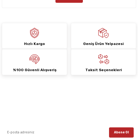
Bu ürüne benzer farklı alternatifler olmalı.
Hızlı Kargo
Geniş Ürün Yelpazesi
Gönder
%100 Güvenli Alışveriş
Taksit Seçenekleri
E-Bülten Aboneliği
E-posta listemize kayıt ol, en güncel kampanyalar, yenilikler ve duyuruları ilk
öğrenen sen ol.
Abone Ol