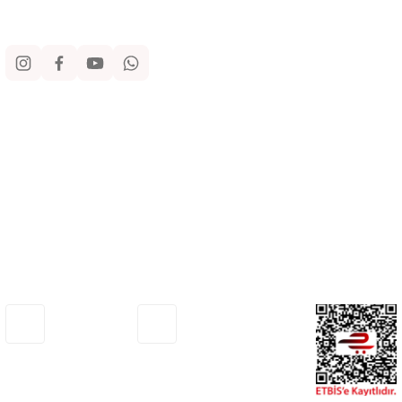
Sosyal Medya
Kurumsal
Alışveriş
Yardım
Adresimiz
Müşteri Hizmetleri
Haritada Gör
0530 772 75 33