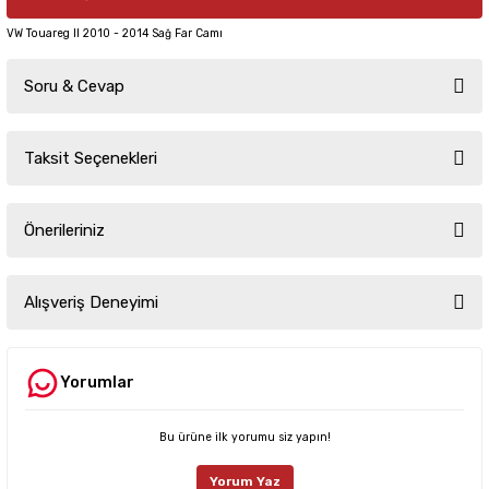
VW Touareg II 2010 - 2014 Sağ Far Camı
Soru & Cevap
Taksit Seçenekleri
Ürün hakkında henüz soru sorulmamış.
Önerileriniz
Soru Sor
Bu ürünün fiyat bilgisi, resim, ürün açıklamalarında ve diğer konularda
yetersiz gördüğünüz noktaları öneri formunu kullanarak tarafımıza
Alışveriş Deneyimi
iletebilirsiniz.
Görüş ve önerileriniz için teşekkür ederiz.
Yorumlar
Sitemize ilk yorumu siz yapın!
Ürün resmi kalitesiz, bozuk veya görüntülenemiyor.
Ürün açıklamasında eksik bilgiler bulunuyor.
Bu ürüne ilk yorumu siz yapın!
Deneyimini Paylaş
Ürün bilgilerinde hatalar bulunuyor.
Yorum Yaz
Ürün fiyatı diğer sitelerden daha pahalı.