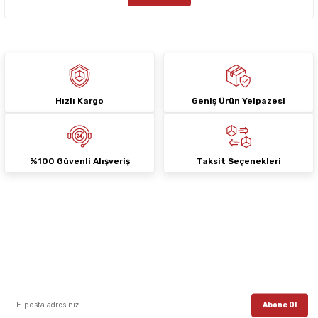
Bu ürüne benzer farklı alternatifler olmalı.
Hızlı Kargo
Geniş Ürün Yelpazesi
Gönder
%100 Güvenli Alışveriş
Taksit Seçenekleri
E-Bülten Aboneliği
E-posta listemize kayıt ol, en güncel kampanyalar, yenilikler ve duyuruları ilk
öğrenen sen ol.
Abone Ol