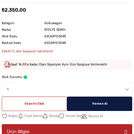
₺2.350,00
Kategori
Volkswagen
Marka
ATÖLYE SEMİH
Stok Kodu
ASCAM10304R
Barkod Kodu
ASCAM10304R
254,61 TL den başlayan taksitlerle!
Saat 16:00'a Kadar Olan Siparişler Aynı Gün Kargoya Verilecektir
Stok Durumu :
Sepete Ekle
Hemen Al
Fiyat Alarmı
Paylaş
Yorum Yaz
Tavsiye Et
Ürün Bilgisi