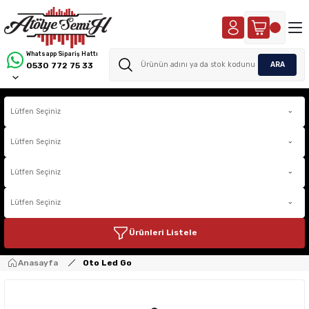
Whatsapp Sipariş Hattı
ARA
0530 772 75 33
Ürünleri Listele
Anasayfa
Oto Led Go