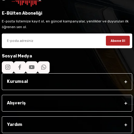
E-Bülten Aboneliği
E-posta listemize kayıt ol, en güncel kampanyalar, yenilikler ve duyuruları ilk
öğrenen sen ol.
Abone Ol
Sosyal Medya
Kurumsal
Alışveriş
Yardım